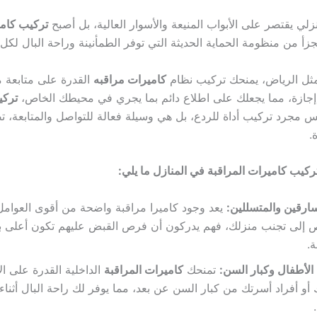
نزلي يقتصر على الأبواب المنيعة والأسوار العالية، بل أصبح
تركيب كامي
تجزأ من منظومة الحماية الحديثة التي توفر الطمأنينة وراحة البال لكل 
مثل الرياض، يمنحك تركيب نظام
كاميرات مراقبه
القدرة على متابعة 
إجازة، مما يجعلك على اطلاع دائم بما يجري في محيطك الخاص،
تركي
 مجرد تركيب أداة للردع، بل هي وسيلة فعالة للتواصل والمتابعة، 
.
تركيب
كاميرات المراقبة
في المنازل ما يلي:
ارقين والمتسللين:
يعد وجود كاميرا مراقبة واضحة من أقوى العوامل 
 إلى تجنب منزلك، فهم يدركون أن فرص القبض عليهم تكون أعلى بك
ة.
الأطفال وكبار السن:
تمنحك
كاميرات المراقبة
الداخلية القدرة على ا
أو أفراد أسرتك من كبار السن عن بعد، مما يوفر لك راحة البال أثناء