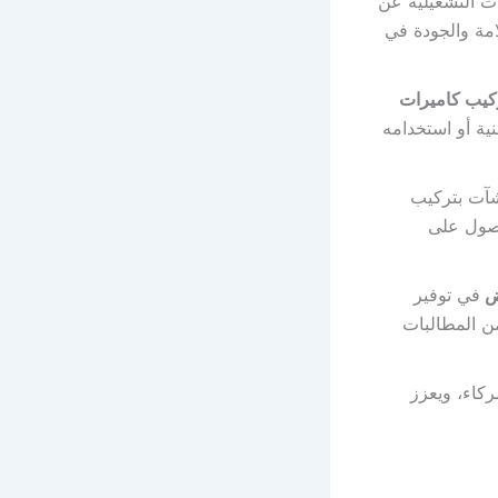
ت التشغيلية عن
امة والجودة في
كيب كاميرات
نية أو استخدامه
شآت بتركيب
حصول على
اض
في توفير
ن المطالبات
ركاء، ويعزز