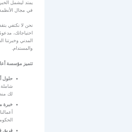
يمتد ليشمل الخبر
في مجال الأنظمة ا
نحن لا نكتفي بتق
احتياجاتك، مدعومً
المدني وخبرتنا ال
والمستدام.
تتميز مؤسسة أعا
حلول أم
شاملة ت
لك منظ
خبرة م
أعمالنا
الحكوم
فريق 