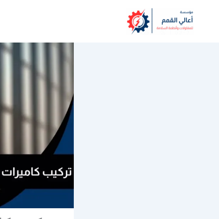
خطي
لى
لمحتوى