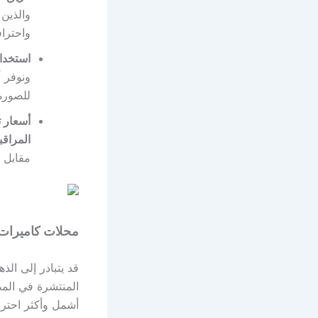
والذين 
واحتراف
استخدام
ونوفر أ
للصورة،
أسعار 
المراقب
مقابل 
محلات كاميرات 
قد يتبادر إلى ال
المنتشرة في المد
أشمل وأكثر احترا