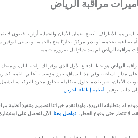
ميرات مراقبة الرياض
لمترامية الأطراف، أصبح ضمان الأمان والحماية أولوية قصوى لا تقبل
اعية ضخمة، أو تدير مركزًا تجاريًا يعج بالحياة، أو تسعى لتوفير بي
ات مراقبة الرياض
لم يعد خيارًا بل ضرورة حتمية.
اقبة الرياض
هو خط الدفاع الأول الذي يوفر لك راحة البال، ويمنحك 
على مدار الساعة،
وفي هذا السياق، تبرز مؤسسة أعالي القمم كشري
يات الأمان، عبر تقديم حلول متكاملة تتجاوز مجرد التركيب، لتشمل
إلى جانب توفير
أنظمة إطفاء الحريق
.
قع له متطلباته الفريدة، ولهذا نقدم خبراتنا لتصميم وتنفيذ أنظمة مر
قه، لا تنتظر حتى وقوع الخطر،
تواصل معنا
الآن
لتحصل على استشارة 
يرات مراقبة الرياض للمنشآت الصناعية والتجارية