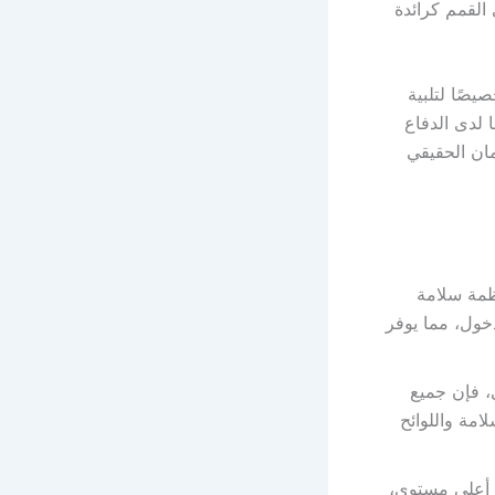
القمم كرائدة
صيصًا لتلبية
ا لدى الدفاع
مان الحقيقي
مة سلامة
خول، مما يوفر
، فإن جميع
امة واللوائح
ى أعلى مستوى،