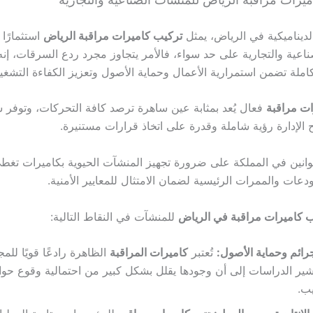
لديناميكية في الرياض، يمثل
تركيب كاميرات مراقبة الرياض
استثمارًا ا
اعية والتجارية على حد سواء، فالأمر يتجاوز مجرد ردع السرقات، إنه ي
ملة تضمن استمرارية الأعمال وحماية الأصول وتعزيز الكفاءة التشغيل
ات مراقبة
فعال يُعد بمثابة عين ساهرة ترصد كافة التحركات، وتوفر سجل
ح الإدارة رؤية شاملة وقدرة على اتخاذ قرارات مستنيرة.
قوانين في المملكة على ضرورة تجهيز المنشآت الحيوية بكاميرات تغط
عات والممرات الرئيسية لضمان الامتثال للمعايير الأمنية.
 كاميرات مراقبة في الرياض
للمنشآت في النقاط التالية:
رائم وحماية الأصول:
تُعتبر
كاميرات المراقبة
الظاهرة رادعًا قويًا لل
ير الدراسات إلى أن وجودها يقلل بشكل كبير من احتمالية وقوع حو
يب.