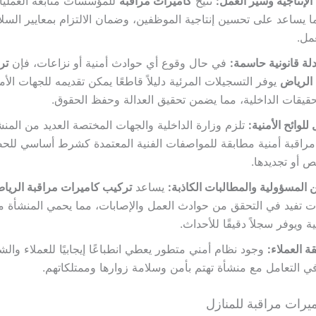
الإنتاجية وسير العمل:
تتيح
كاميرات مراقبه
للمؤسسات متابعة العمليا
ما يساعد على تحسين إنتاجية الموظفين، وضمان الالتزام بمعايير السل
عمل.
دلة قانونية حاسمة:
في حال وقوع أي حوادث أمنية أو نزاعات، فإن
تر
 الرياض
يوفر التسجيلات المرئية دليلاً قاطعًا يمكن تقديمه للجهات الأم
حقيقات الداخلية، مما يضمن تحقيق العدالة وحفظ الحقوق.
 للوائح الأمنية:
تلزم وزارة الداخلية والجهات المختصة العديد من المن
مراقبة أمنية مطابقة للمواصفات الفنية المعتمدة كشرط أساسي لل
ص أو تجديدها.
 المسؤولية والمطالبات الكاذبة:
يساعد
تركيب كاميرات مراقبة الري
ت تفيد في التحقق من حوادث العمل والإصابات، مما يحمي المنشأة م
لية ويوفر سجلاً دقيقًا للأحداث.
قة العملاء:
وجود نظام أمني متطور يعطي انطباعًا إيجابيًا للعملاء والش
ي التعامل مع منشأة تهتم بأمن وسلامة زوارها وممتلكاتهم.
يرات مراقبة للمنازل