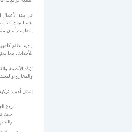
في بيئة الأعمال ا
عنه للمنشآت الصن
منظومة أمان متكا
وجود نظام
كامير
للأحداث، مما يمن
تؤكد الأنظمة وال
والمخارج والمستود
تتمثل أهمية
تركيب
ردع الج
حيث تش
والتخر