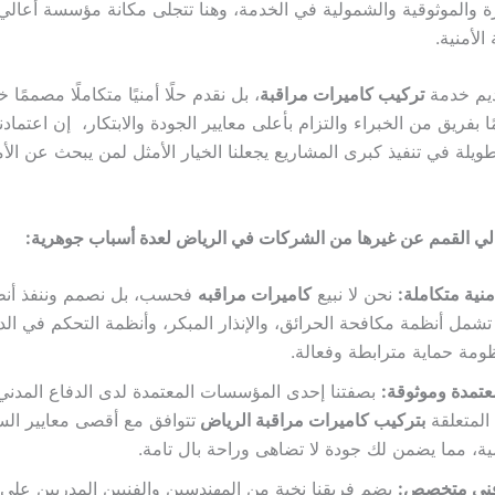
ة والموثوقية والشمولية في الخدمة، وهنا تتجلى مكانة مؤسسة أعالي 
لأمنية.
ديم خدمة
تركيب كاميرات مراقبة
، بل نقدم حلًا أمنيًا متكاملًا مصممًا خ
ا بفريق من الخبراء والتزام بأعلى معايير الجودة والابتكار، إن اعتمادن
طويلة في تنفيذ كبرى المشاريع يجعلنا الخيار الأمثل لمن يبحث عن الأ
لي القمم عن غيرها من الشركات في الرياض لعدة أسباب جوهرية:
نية متكاملة:
نحن لا نبيع
كاميرات مراقبه
فحسب، بل نصمم وننفذ أنظ
شمل أنظمة مكافحة الحرائق، والإنذار المبكر، وأنظمة التحكم في الد
ومة حماية مترابطة وفعالة.
عتمدة وموثوقة:
بصفتنا إحدى المؤسسات المعتمدة لدى الدفاع المدني
 المتعلقة
ب
تركيب كاميرات مراقبة الرياض
تتوافق مع أقصى معايير السل
ية، مما يضمن لك جودة لا تضاهى وراحة بال تامة.
فني متخصص:
يضم فريقنا نخبة من المهندسين والفنيين المدربين عل