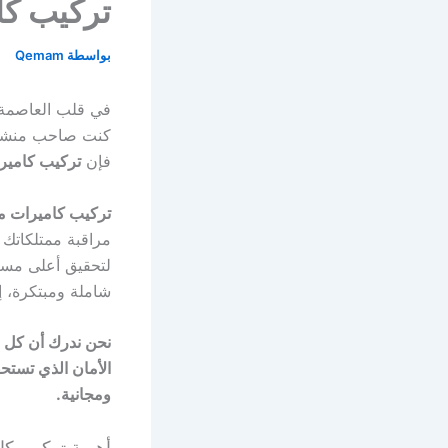
تركيب كا
بواسطة
Qemam
في قلب العاصمة ا
كنت صاحب منشأة صن
فإن
تركيب كامير
تركيب كاميرات مر
مراقبة ممتلكاتك 
لتحقيق أعلى مستو
شاملة ومبتكرة، 
نحن ندرك أن كل مو
الأمان الذي تستح
ومجانية.
أهمية تركيب كام