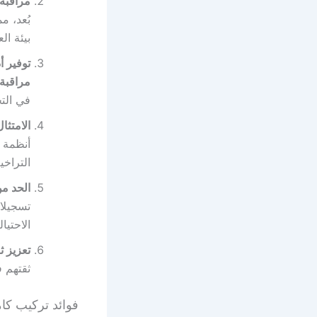
مراقبة 
بُعد، م
بيئة ال
توفير أ
مراقبة
في الت
الامتثال
أنظمة 
التراخي
الحد من
تسجيلا
الاحتيا
تعزيز ث
ثقتهم ف
فوائد تركيب كام