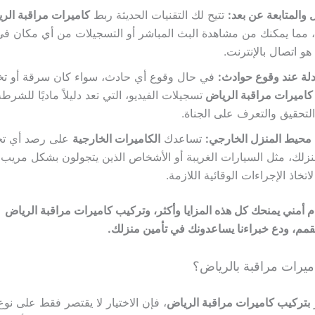
والمتابعة عن بعد:
تتيح لك التقنيات الحديثة ربط
كاميرات مراقبة الر
، مما يمكنك من مشاهدة البث المباشر أو التسجيلات من أي مكان في 
هو اتصال بالإنترنت.
دلة عند وقوع حوادث:
في حال وقوع أي حادث، سواء كان سرقة أو تخريب
كاميرات مراقبة الرياض
تسجيلات الفيديو، التي تعد دليلاً ماديًا للشر
لتحقيق والتعرف على الجناة.
 محيط المنزل الخارجي:
تساعدك
الكاميرات الخارجية
على رصد أي تح
زلك، مثل السيارات الغريبة أو الأشخاص الذين يتجولون بشكل مريب،
تخاذ الإجراءات الوقائية اللازمة.
أمني يمنحك كل هذه المزايا وأكثر، و
تركيب كاميرات مراقبة الرياض
قمم،
ودع خبراءنا يساعدونك في تأمين منزلك.
يرات مراقبة بالرياض؟
ر
ب
تركيب كاميرات مراقبة الرياض
، فإن الاختيار لا يقتصر فقط على نوع 