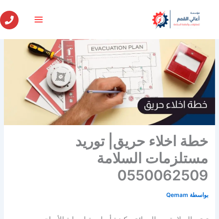
خطي
لى
لمحتوى
خطة اخلاء حريق| توريد
مستلزمات السلامة
0550062509
بواسطة
Qemam