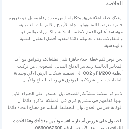
الخلاصة
امتلاك
خطة اخلاء حريق
متكاملة ليس مجرد رفاهية، بل هو ضرورة
حتمية تفرضها المسؤولية تجاه الأرواح والالتزامات القانونية،
مؤسسة أعالي القمم
لأنظمة السلامة والكاميرات والمراقبة
والمقاولات تقف بجانبكم دائمًا لتقديم أفضل الحلول التقنية
والهندسية.
نحن نوفر لكم
خطة اخلاء جاهزة
تلبي تطلعاتكم وتتوافق مع أعلى
المعايير العالمية ومعايير الدفاع المدني السعودي، من تركيب
أنظمة
FM200
و
CO2
إلى تصميم شبكات الرش الآلي وصيانة
الطفايات، نحن شريككم الموثوق في رحلة النجاح والأمان.
لا تتركوا سلامة منشآتكم للصدفة، بل اعتمدوا على الخبراء الذين
أثبتوا كفاءتهم في مشاريع كبرى في المملكة، تذكروا دائمًا أن
الوقاية خير من العلاج، وأن التخطيط السليم هو مفتاح النجاة دائمًا.
للحصول على عروض أسعار منافسة وتأمين منشأتك وفقًا لأحدث
اللوائح، تواصل معنا الآن عبر الرقم 0550062509.