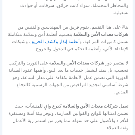
والمخاطر المحتملة، سواء كانت حرائق، سرقات، أو حوادث
تشغيلية.
بناءً على هذا التقييم، يقوم فريق من المهندسين والفنيين من
شركات معدات الأمن والسلامة
بتصميم أنظمة أمن وسلامة متكاملة
تشمل كاميرات المراقبة، و
أنظمة إنذار وكشف الحريق
، وشبكات
الإطفاء الآلي، وأنظمة التحكم في الدخول والخروج.
لا يقتصر دور
شركات معدات الأمن والسلامة
على التوريد والتركيب
فحسب، بل يمتد ليشمل خدمات ما بعد البيع، وأهمها عقود الصيانة
الدورية التي تضمن عمل الأنظمة بكفاءة على مدار الساعة، وهو
شرط أساسي لتجديد التراخيص من الجهات الرسمية كالدفاع
المدني.
تعمل
شركات معدات الأمن والسلامة
كدرع واقٍ للمنشآت، حيث
تضمن امتثالها للوائح والقوانين الصارمة، وتوفر بيئة آمنة ومستقرة
للأفراد والأصول على حد سواء، مما يعزز من استمرارية الأعمال
وثقة العملاء.