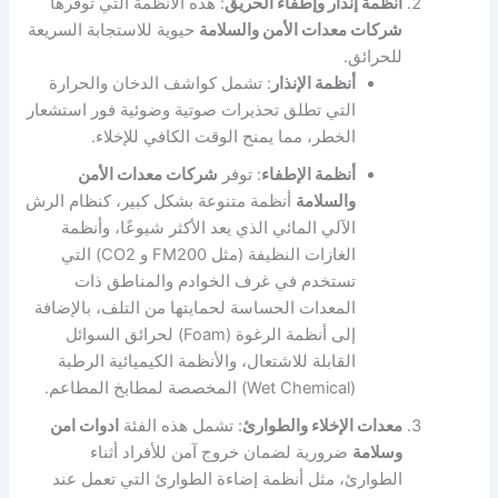
أنظمة إنذار وإطفاء الحريق
: هذه الأنظمة التي توفرها
شركات معدات الأمن والسلامة
حيوية للاستجابة السريعة
للحرائق.
أنظمة الإنذار
: تشمل كواشف الدخان والحرارة
التي تطلق تحذيرات صوتية وضوئية فور استشعار
الخطر، مما يمنح الوقت الكافي للإخلاء.
أنظمة الإطفاء
: توفر
شركات معدات الأمن
والسلامة
أنظمة متنوعة بشكل كبير، كنظام الرش
الآلي المائي الذي يعد الأكثر شيوعًا، وأنظمة
الغازات النظيفة (مثل FM200 و CO2) التي
تستخدم في غرف الخوادم والمناطق ذات
المعدات الحساسة لحمايتها من التلف، بالإضافة
إلى أنظمة الرغوة (Foam) لحرائق السوائل
القابلة للاشتعال، والأنظمة الكيميائية الرطبة
(Wet Chemical) المخصصة لمطابخ المطاعم.
معدات الإخلاء والطوارئ
: تشمل هذه الفئة
ادوات امن
وسلامة
ضرورية لضمان خروج آمن للأفراد أثناء
الطوارئ، مثل أنظمة إضاءة الطوارئ التي تعمل عند