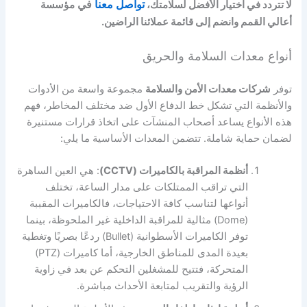
لا تتردد في اختيار الأفضل لسلامتك،
تواصل معنا
في
مؤسسة
أعالي القمم وانضم إلى قائمة عملائنا الراضين.
أنواع معدات السلامة والحريق
توفر
شركات معدات الأمن والسلامة
مجموعة واسعة من الأدوات
والأنظمة التي تشكل خط الدفاع الأول ضد مختلف المخاطر، فهم
هذه الأنواع يساعد أصحاب المنشآت على اتخاذ قرارات مستنيرة
لضمان حماية شاملة. تتضمن المعدات الأساسية ما يلي:
أنظمة المراقبة بالكاميرات (CCTV)
: هي العين الساهرة
التي تراقب الممتلكات على مدار الساعة، تختلف
أنواعها لتناسب كافة الاحتياجات، فالكاميرات المقببة
(Dome) مثالية للمراقبة الداخلية غير الملحوظة، بينما
توفر الكاميرات الأسطوانية (Bullet) ردعًا بصريًا وتغطية
بعيدة المدى للمناطق الخارجية، أما كاميرات (PTZ)
المتحركة، فتتيح للمشغلين التحكم عن بعد في زاوية
الرؤية والتقريب لمتابعة الأحداث مباشرة.