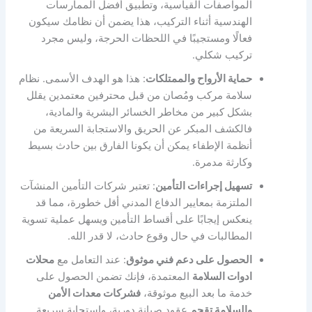
المواصفات القياسية، وتطبيق أفضل الممارسات
الهندسية أثناء التركيب، هذا يضمن أن نظامك سيكون
فعالًا ومستجيبًا في اللحظات الحرجة، وليس مجرد
تركيب شكلي.
حماية الأرواح والممتلكات
: هذا هو الهدف الأسمى. نظام
سلامة مركب ومُصان من قبل محترفين معتمدين يقلل
بشكل كبير من مخاطر الخسائر البشرية والمادية،
فالكشف المبكر عن الحريق والاستجابة السريعة من
أنظمة الإطفاء يمكن أن يكونا الفارق بين حادث بسيط
وكارثة مدمرة.
تسهيل إجراءات التأمين
: تعتبر شركات التأمين المنشآت
الملتزمة بمعايير الدفاع المدني أقل خطورة، مما قد
ينعكس إيجابًا على أقساط التأمين ويسهل عملية تسوية
المطالبات في حال وقوع حادث، لا قدر الله.
الحصول على دعم فني موثوق
: عند التعامل مع
محلات
ادوات السلامة
المعتمدة، فإنك تضمن الحصول على
خدمة ما بعد البيع موثوقة،
ف
شركات معدات الأمن
والسلامة تقجم
عقود صيانة دورية، واستجابة سريعة