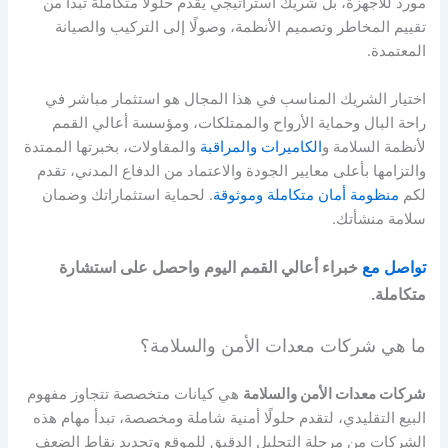
مورد للأجهزة، بل شريك استراتيجي يقدم حلولًا متكاملة تبدأ من
تقييم المخاطر وتصميم الأنظمة، وصولًا إلى التركيب والصيانة
المعتمدة.
اختيار الشريك المناسب في هذا المجال هو استثمار مباشر في
راحة البال وحماية الأرواح والممتلكات، ومؤسسة أعالي القمم
لأنظمة السلامة و
الكاميرات والمراقبة
والمقاولات، بخبرتها الممتدة
والتزامها بأعلى معايير الجودة والاعتماد من الدفاع المدني، تقدم
لكم
منظومة أمان متكاملة وموثوقة
. لحماية استثماراتك وضمان
سلامة منشأتك.
تواصل مع
خبراء أعالي القمم اليوم واحصل على استشارة
متكاملة.
ما هي شركات معدات الأمن والسلامة؟
شركات معدات الأمن والسلامة
هي كيانات متخصصة تتجاوز مفهوم
البيع التقليدي، لتقدم حلولًا أمنية شاملة ومخصصة، تبدأ مهام هذه
الشركات من مرحلة التحليل الدقيق للموقع وتحديد نقاط الضعف