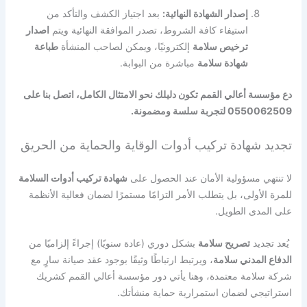
إصدار الشهادة النهائية:
بعد اجتياز الكشف والتأكد من
استيفاء كافة الشروط، تصدر الموافقة النهائية ويتم
اصدار
ترخيص سلامة
إلكترونيًا، ويمكن لصاحب المنشأة
طباعة
شهادة سلامة
مباشرة من البوابة.
دع مؤسسة أعالي القمم تكون دليلك نحو الامتثال الكامل، اتصل بنا على
0550062509 لتجربة سلسة ومضمونة.
تجديد شهادة تركيب أدوات الوقاية والحماية من الحريق
لا تنتهي مسؤولية الأمان عند الحصول على
شهادة تركيب أدوات السلامة
للمرة الأولى، بل يتطلب الأمر التزامًا مستمرًا لضمان فعالية الأنظمة
على المدى الطويل.
يُعد تجديد
تصريح سلامة
بشكل دوري (عادة سنويًا) إجراءً إلزاميًا من
الدفاع المدني سلامة
، ويرتبط ارتباطًا وثيقًا بوجود عقد صيانة سارٍ مع
شركة سلامة معتمدة،
وهنا يأتي دور مؤسسة أعالي القمم كشريك
استراتيجي لضمان استمرارية حماية منشأتك.