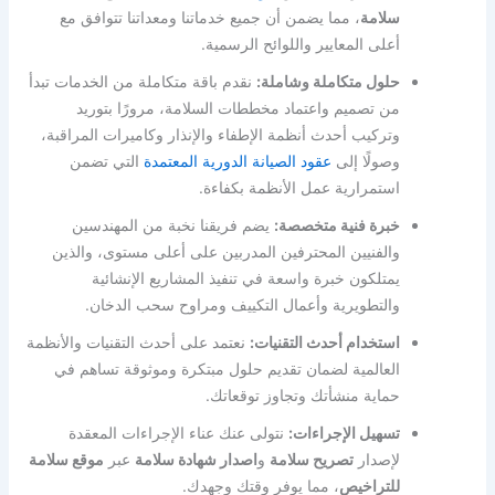
سلامة
، مما يضمن أن جميع خدماتنا ومعداتنا تتوافق مع
أعلى المعايير واللوائح الرسمية.
حلول متكاملة وشاملة:
نقدم باقة متكاملة من الخدمات تبدأ
من تصميم واعتماد مخططات السلامة، مرورًا بتوريد
وتركيب أحدث أنظمة الإطفاء والإنذار وكاميرات المراقبة،
وصولًا إلى
عقود الصيانة الدورية المعتمدة
التي تضمن
استمرارية عمل الأنظمة بكفاءة.
خبرة فنية متخصصة:
يضم فريقنا نخبة من المهندسين
والفنيين المحترفين المدربين على أعلى مستوى، والذين
يمتلكون خبرة واسعة في تنفيذ المشاريع الإنشائية
والتطويرية وأعمال التكييف ومراوح سحب الدخان.
استخدام أحدث التقنيات:
نعتمد على أحدث التقنيات والأنظمة
العالمية لضمان تقديم حلول مبتكرة وموثوقة تساهم في
حماية منشأتك وتجاوز توقعاتك.
تسهيل الإجراءات:
نتولى عنك عناء الإجراءات المعقدة
لإصدار
تصريح سلامة
و
اصدار شهادة سلامة
عبر
موقع سلامة
للتراخيص
، مما يوفر وقتك وجهدك.