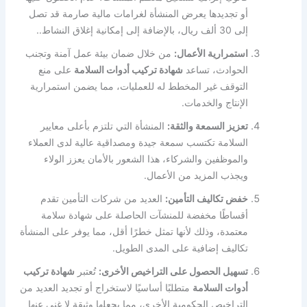
أو تجديدها يعرض المنشأة لغرامات مالية صارمة قد تصل
إلى 30 ألف ريال، بالإضافة إلى إمكانية إغلاق النشاط..
استمرارية الأعمال:
من خلال ضمان بيئة عمل آمنة وتجنب
الحوادث، تساعد
شهادة تركيب أدوات السلامة
على منع
التوقف غير المخطط له للعمليات، مما يضمن استمرارية
الإنتاج والخدمات.
تعزيز السمعة والثقة:
المنشأة التي تلتزم بأعلى معايير
السلامة تكتسب سمعة جيدة ومصداقية عالية لدى العملاء
والموظفين والشركاء، هذا الشعور بالأمان يعزز الولاء
ويجذب المزيد من الأعمال.
خفض تكاليف التأمين:
العديد من شركات التأمين تقدم
أقساطًا مخفضة للمنشآت الحاصلة على شهادة سلامة
معتمدة، وذلك لأنها تمثل خطرًا أقل، مما يوفر على المنشأة
تكاليف إضافية على المدى الطويل.
تسهيل الحصول على التراخيص الأخرى:
تُعتبر
شهادة تركيب
أدوات السلامة
متطلبًا أساسيًا لاستخراج أو تجديد العديد من
التراخيص الحكومية الأخرى، مما يجعلها وثيقة لا غنى عنها