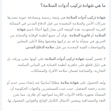
ما هي شهادة تركيب أدوات السلامة؟
شهادة تركيب أدوات السلامة
هي وثيقة رسمية ومصادقة حيوية تصدرها
شركات الأمن والسلامة المعتمدة من قبل الدفاع المدني في المملكة
العربية السعودية،
هذه الوثيقة التي يشار إليها أحيانًا باسم
شهادة
السلامه
أو
فاتورة السلامة
، تؤكد أن جميع أنظمة الوقاية والحماية من
الحريق في منشأة ما قد تم تركيبها وفحصها وفقًا لأعلى المعايير
والمواصفات الفنية المحددة من قبل
سلامة الدفاع المدني
.
لا تقتصر أهمية
شهادة تركيب أدوات السلامة
على كونها مجرد ورقة، بل
هي دليل قاطع على جاهزية أنظمة الحماية في المباني السكنية،
التجارية، والصناعية لضمان سلامة الأفراد والممتلكات.
ويُعد الحصول على
شهادة سلامة
مطلبًا أساسيًا عند إنشاء مبنى جديد أو
تجديد رخصة التشغيل، حيث تثبت للمستثمرين والجهات الحكومية أن
المنشأة مجهزة بكافة الأدوات اللازمة لمواجهة أي طارئ، مما يعزز
الثقة والمصداقية ويضمن الامتثال الكامل للوائح والقوانين المعمول بها.