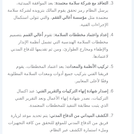
التعاقد مع شركة سلامة معتمدة:
بعد الموافقة المبدئية،
يرسل النظام رمز تحقق يقوم المالك بتزويده لشركة سلامة
معتمدة مثل
مؤسسة أعالي الققم
، والتي تتولى استكمال
الإجراءات الفنية.
إعداد واعتماد مخططات السلامة:
تقوم
أعالي القمم
بتصميم
مخططات السلامة الهندسية التي تشمل أنظمة الإنذار
والإطفاء ومخارج الطوارئ، ومن ثم تقديمها للدفاع المدني
لاعتمادها.
تركيب الأنظمة والمعدات:
بعد اعتماد المخططات، يقوم
فريقنا الفني بتركيب جميع أدوات ومعدات السلامة المطلوبة
وفقًا لأعلى المعايير.
إصدار شهادة إنهاء التركيبات والتقرير الفني:
عند اكتمال
التركيبات، نصدر شهادة إنهاء الأعمال ونعد التقرير الفني
الذي يثبت مطابقة التنفيذ للمخططات المعتمدة.
الكشف الميداني من الدفاع المدني:
يتم تحديد موعد لزيارة
فريق من الدفاع المدني للموقع للتحقق من كافة التجهيزات
وملء استمارة الكشف عبر النظام.