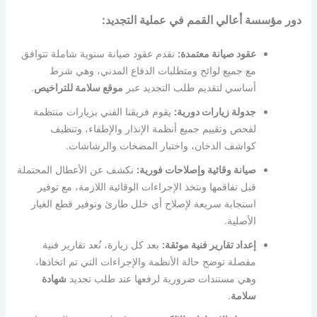
دور مؤسسة أعالي القمم في عملية التجديد:
عقود صيانة معتمدة:
نقدم عقود صيانة سنوية شاملة تتوافق
مع جميع لوائح ومتطلبات الدفاع المدني، وهي شرط
أساسي لتقديم طلب التجديد عبر
موقع سلامة للتراخيص
.
جدولة زيارات دورية:
يقوم فريقنا الفني بزيارات منتظمة
لفحص وتقييم جميع أنظمة الإنذار والإطفاء، وتنظيف
كواشف الدخان، واختبار المضخات والرشاشات.
صيانة وقائية وإصلاحات فورية:
نكشف عن الأعطال المحتملة
قبل تفاقمها ونتخذ الإجراءات الوقائية اللازمة، مع توفير
استجابة سريعة لإصلاح أي خلل طارئ وتوفير قطع الغيار
الأصلية.
إعداد تقارير فنية موثقة:
بعد كل زيارة، نُعد تقارير فنية
مفصلة توضح حالة الأنظمة والإجراءات التي تم اتخاذها،
وهي مستندات ضرورية لرفعها عند طلب تجديد
شهادة
سلامة
.