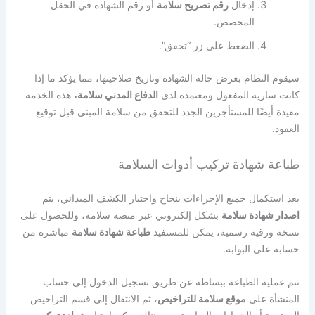
إدخال
رقم تصريح سلامة
أو رقم الشهادة في الحقل
المخصص.
الضغط على زر “تحقق”.
سيقوم النظام بعرض حالة الشهادة وتاريخ صلاحيتها، مما يؤكد ما إذا
كانت سارية المفعول ومعتمدة لدى
الدفاع المدني سلامة،
هذه الخدمة
مفيدة أيضًا للمستأجرين الجدد للتحقق من سلامة المبنى قبل توقيع
العقود.
طباعة شهادة تركيب أدوات السلامة
بعد استكمال جميع الإجراءات بنجاح واجتياز الكشف الميداني، يتم
اصدار شهادة سلامة
بشكل إلكتروني عبر منصة سلامة،
وللحصول على
نسخة ورقية رسمية، يمكن للمستفيد
طباعة شهادة سلامة
مباشرة من
حسابه على البوابة.
تتم عملية الطباعة ببساطة عن طريق تسجيل الدخول إلى حساب
المنشأة على
موقع سلامة للتراخيص
، ثم الانتقال إلى قسم التراخيص