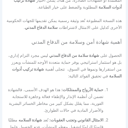
المعتمدة أو الشهادات الصادرة، من هناك يمكن اختيار
شهادة تركيب
أدوات السلامة
المطلوبة والضغط على خيار الطباعة.
هذه النسخة المطبوعة تُعد وثيقة رسمية يمكن تقديمها للجهات الحكومية
الأخرى كدليل على الامتثال لاشتراطات
سلامة الدفاع المدني
.
أهمية شهادة أمن وسلامة من الدفاع المدني
الحصول على
شهادة سلامة من الدفاع المدني
ليس مجرد التزام إداري،
بل هو استثمار استراتيجي يوفر حماية متعددة الأوجه للمنشآت ويعزز
من استقرارها ونموها في السوق،
تتجلى أهمية
شهادة تركيب أدوات
السلامة
في تحقيق الفوائد التالية:
حماية الأرواح والممتلكات:
هذا هو الهدف الأسمى، فالشهادة
تضمن أن أنظمة الإنذار والإطفاء فعالة وجاهزة للاستجابة
الفورية، مما يقلل بشكل كبير من مخاطر الخسائر البشرية
والأضرار المادية في حالات الطوارئ.
الامتثال القانوني وتجنب العقوبات:
تُعد
شهادة السلامه
مطلبًا
قانونيًا إلزاميًا لتشغيل معظم المنشآت، عدم الحصول عليها