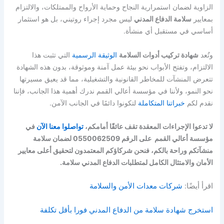
الزاوية لضمان استمرارية النجاح وحماية الأرواح والممتلكات، والالتزام
بمعايير
سلامة الدفاع المدني
ليس مجرد إجراء روتيني، بل هو استثمار
أساسي في مستقبل أي منشأة.
وتُعد
شهادة تركيب أدوات السلامة
الوثيقة الرسمية
التي تثبت هذا
الالتزام، وتفتح الأبواب نحو بيئة عمل آمنة وموثوقة، بدون هذه الشهادة
تتعرض المنشآت للمخاطر القانونية والتشغيلية، مما قد يعيق مسيرتها
نحو النمو، ولأننا في مؤسسة أعالي القمم ندرك أهمية هذا الجانب، فإننا
نقدم لكم
خبراتنا المتكاملة
لتكونوا دائمًا في الجانب الآمن.
لا تدعوا الإجراءات المعقدة تقف عائقًا أمامكم،
تواصلوا معنا الآن
في
مؤسسة أعالي القمم على الرقم 0550062509 لضمان سلامة
منشآتكم وراحة بالكم،
فنحن شركاؤكم المعتمدون لتحقيق أعلى معايير
الأمان والامتثال الكامل لمتطلبات
الدفاع المدني سلامة
.
اقرأ أيضًا:
شركات معدات الأمن والسلامة
استخرج شهادة سلامة من الدفاع المدني فورا بأقل تكلفة