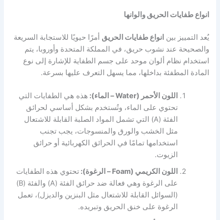
انواع طفايات الحريق والوانها
يُعد التمييز بين
انواع طفايات الحريق
أمرًا حيويًا للاستجابة السريعة
والصحيحة عند نشوب حريق، في المملكة المتحدة وأوروبا، يتم
استخدام نظام ألوان موحد على جسم الطفاية للإشارة إلى نوع
المادة المطفئة بداخلها، مما يسهل التعرف عليها بسرعة.
اللون الأحمر (Water – الماء):
هذه هي الطفايات التي
تحتوي على الماء، وتُستخدم بشكل أساسي لحرائق
الفئة (A) التي تشمل المواد الصلبة القابلة للاشتعال
مثل الخشب والورق والمنسوجات، يجب تجنب
استخدامها تمامًا في الحرائق الكهربائية أو حرائق
الزيوت.
اللون الكريمي (Foam – الرغوة):
تحتوي هذه الطفايات
على الرغوة وهي فعالة ضد حرائق الفئة (A) والفئة (B)
(السوائل القابلة للاشتعال مثل البنزين والديزل)، تعمل
الرغوة على خنق الحريق وتبريده.