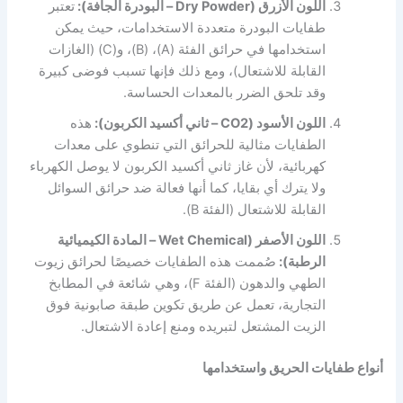
اللون الأزرق (Dry Powder – البودرة الجافة):
تعتبر
طفايات البودرة متعددة الاستخدامات، حيث يمكن
استخدامها في حرائق الفئة (A)، (B)، و(C) (الغازات
القابلة للاشتعال)، ومع ذلك فإنها تسبب فوضى كبيرة
وقد تلحق الضرر بالمعدات الحساسة.
اللون الأسود (CO2 – ثاني أكسيد الكربون):
هذه
الطفايات مثالية للحرائق التي تنطوي على معدات
كهربائية، لأن غاز ثاني أكسيد الكربون لا يوصل الكهرباء
ولا يترك أي بقايا، كما أنها فعالة ضد حرائق السوائل
القابلة للاشتعال (الفئة B).
اللون الأصفر (Wet Chemical – المادة الكيميائية
الرطبة):
صُممت هذه الطفايات خصيصًا لحرائق زيوت
الطهي والدهون (الفئة F)، وهي شائعة في المطابخ
التجارية، تعمل عن طريق تكوين طبقة صابونية فوق
الزيت المشتعل لتبريده ومنع إعادة الاشتعال.
أنواع طفايات الحريق واستخدامها