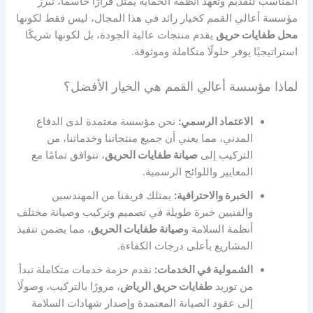
المناسب لتقديم وتعهد أنظمة الحماية يمثل قرارًا حاسمًا، تبرز
مؤسسة أعالي القمم كخيار رائد في هذا المجال، ليس فقط لكونها
محل طفايات حريق
يقدم منتجات عالية الجودة، بل لكونها شريكًا
استراتيجيًا يوفر حلولًا متكاملة وموثوقة.
لماذا مؤسسة أعالي القمم هي الخيار الأفضل؟
الاعتماد الرسمي:
نحن مؤسسة معتمدة لدى الدفاع
المدني، مما يعني أن جميع منتجاتنا وخدماتنا، من
التركيب إلى
صيانة طفايات الحريق
، تتوافق تمامًا مع
المعايير واللوائح الرسمية.
الخبرة والاحترافية:
يمتلك فريقنا من المهندسين
والفنيين خبرة طويلة في تصميم وتركيب وصيانة مختلف
أنظمة السلامة و
صيانة طفايات الحريق
، مما يضمن تنفيذ
المشاريع بأعلى درجات الكفاءة.
الشمولية في الخدمات:
نقدم حزمة خدمات متكاملة تبدأ
من توريد
طفايات حريق الرياض
، مرورًا بالتركيب، وصولًا
إلى عقود الصيانة المعتمدة وإصدار شهادات السلامة