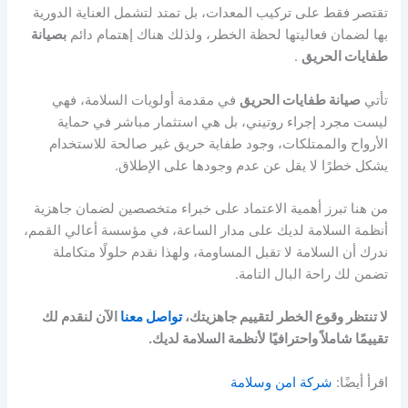
تقتصر فقط على تركيب المعدات، بل تمتد لتشمل العناية الدورية
بها لضمان فعاليتها لحظة الخطر، ولذلك هناك إهتمام دائم
ب
صيانة
طفايات الحريق
.
تأتي
صيانة طفايات الحريق
في مقدمة أولويات السلامة، فهي
ليست مجرد إجراء روتيني، بل هي استثمار مباشر في حماية
الأرواح والممتلكات، وجود طفاية حريق غير صالحة للاستخدام
يشكل خطرًا لا يقل عن عدم وجودها على الإطلاق.
من هنا تبرز أهمية الاعتماد على خبراء متخصصين لضمان جاهزية
أنظمة السلامة لديك على مدار الساعة، في مؤسسة أعالي القمم،
ندرك أن السلامة لا تقبل المساومة، ولهذا نقدم حلولًا متكاملة
تضمن لك راحة البال التامة.
لا تنتظر وقوع الخطر لتقييم جاهزيتك،
تواصل معنا
الآن لنقدم لك
تقييمًا شاملاً واحترافيًا لأنظمة السلامة لديك.
اقرأ أيضًا:
شركة امن وسلامة