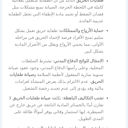
طفايات الحريق
التأكد من أن الطفاية ستعمل بفعالية
كاملة في اللحظة الحرجة، الصيانة تمنع مشكلات مثل
فقدان الضغط أو تجمد مادة الإطفاء التي تجعل الطفاية
عديمة الفائدة.
حماية الأرواح والممتلكات:
طفاية حريق تعمل بشكل
سليم تمنح الأفراد فرصة لإخماد الحريق في مراحله
الأولى، مما يحمي الأرواح ويقلل من الأضرار المادية
بشكل كبير.
الامتثال للوائح الدفاع المدني:
تشترط السلطات
المحلية، وعلى رأسها الدفاع المدني، وجود عقود صيانة
سنوية سارية المفعول لأنظمة السلامة و
صيانة طفايات
الحريق
، عدم الالتزام بذلك يعرض المنشأة لغرامات
مالية وقد يؤدي إلى عدم تجديد رخصة التشغيل.
تجنب التكاليف الباهظة:
تكلفة
صيانة طفايات الحريق
لا
تقارن أبدًا بالخسائر المادية الناتجة عن حريق خارج عن
السيطرة، إنها استثمار وقائي يوفر أموالًا طائلة على
المدى الطويل.