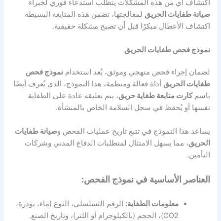
اكتشاف أي من هذه المشكلات يتطلب استدعاء فوري لخبراء
صيانة طفايات الحريق
لمعالجتها، تضمن هذه المتابعة البسيطة
اكتشاف الأعطال مبكرًا قبل أن تصبح مشكلة حقيقية.
نموذج فحص طفايات الحريق
لضمان إجراء فحص منهجي وموثق، يُعد استخدام
نموذج فحص
طفايات الحريق
أداة فعالة ومنظمة، هذا النموذج، الذي يُعرف أيضًا
باسم
كارت متابعة طفاية حريق
، يتم تعليقه عادة على الطفاية
نفسها أو يُحفظ في سجل السلامة الخاص بالمنشأة.
يساعد هذا النموذج في تتبع تاريخ عمليات الفحص و
صيانة طفايات
الحريق
، مما يسهل الامتثال لمتطلبات الدفاع المدني وشركات
التأمين.
العناصر الأساسية في نموذج الفحص:
معلومات الطفاية:
الرقم التسلسلي، النوع (ماء، بودرة،
CO2)، الحجم (بالكيلوجرام أو اللتر)، وتاريخ الصنع.