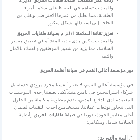
زيادة عمر المعدات:
صيانة طفايات الحريق
الدورية
والمعدات تساهم في الحفاظ على سلامة أجزاء
الطفاية، مما يطيل من عمرها الافتراضي ويقلل من
الحاجة إلى استبدالها بشكل متكرر.
تعزيز ثقافة السلامة:
الالتزام
ب
صيانة طفايات الحريق
والمعدات يعكس مدى جدية المنشأة في تطبيق معايير
السلامة، مما يزيد من شعور الموظفين والعملاء بالأمان
والثقة.
دور مؤسسة أعالي القمم في صيانة أنظمة الحريق
في مؤسسة أعالي القمم، لا نعتبر أنفسنا مجرد مزودي خدمة، بل
شركاء استراتيجيين في تأمين منشآتكم، بصفتنا إحدى المؤسسات
المعتمدة لدى الدفاع المدني، نقدم منظومة متكاملة من الحلول
التي تتجاوز توقعات عملائنا، مستخدمين أحدث التقنيات لضمان
أعلى معايير الجودة، دورنا في
صيانة طفايات الحريق
وأنظمة
السلامة شامل ومتكامل:
1. البيع والتوريد: