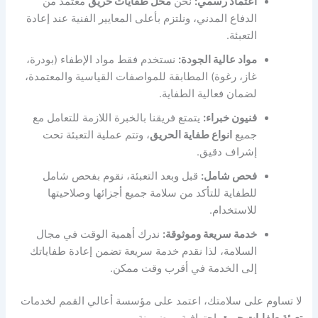
اعتماد رسمي:
نحن
محل طفايات حريق
معتمد من
الدفاع المدني، ونلتزم بأعلى المعايير الفنية عند إعادة
التعبئة.
مواد عالية الجودة:
نستخدم فقط مواد الإطفاء (بودرة،
غاز، رغوة) المطابقة للمواصفات القياسية والمعتمدة،
لضمان فعالية الطفاية.
فنيون خبراء:
يتمتع فريقنا بالخبرة اللازمة للتعامل مع
جميع
انواع طفاية الحريق
، وتتم عملية التعبئة تحت
إشراف دقيق.
فحص شامل:
قبل وبعد التعبئة، نقوم بفحص شامل
للطفاية للتأكد من سلامة جميع أجزائها وصلاحيتها
للاستخدام.
خدمة سريعة وموثوقة:
ندرك أهمية الوقت في مجال
السلامة، لذا نقدم خدمة سريعة تضمن إعادة طفاياتك
إلى الخدمة في أقرب وقت ممكن.
لا تساوم على سلامتك، اعتمد على مؤسسة أعالي القمم لخدمات
تعبئة طفايات حريق
احترافية ومضمونة.