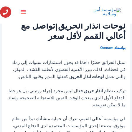
خطي
لى
لمحتوى
لوحات انذار الحريق|تواصل مع
أعالي القمم لأقل سعر
بواسطة
Qemam
تمثل الحرائق خطرًا داهمًا قد يحول استثمارات سنوات إلى رماد
في لحظات، لذلك تبرز الأهمية القصوى لأنظمة الكشف المبكر،
والتي تعمل
لوحات انذار الحريق
كعقلها المدبر وقلبها النابض.
تركيب نظام
انذار حريق
فعال ليس مجرد إجراء روتيني، بل هو خط
الدفاع الأول الذي يمنحك الوقت الثمين للاستجابة الصحيحة وإنقاذ
ما لا يمكن تعويضه.
في مؤسسة أعالي القمم، ندرك أن حماية منشأتك تبدأ من نظام
موثوق، بصفتنا إحدى المؤسسات المعتمدة لدى الدفاع المدني،