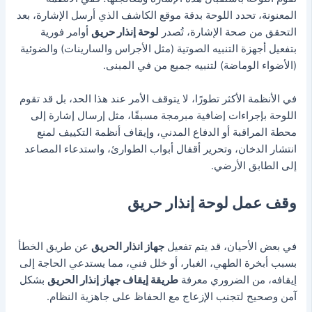
المعنونة، تحدد اللوحة بدقة موقع الكاشف الذي أرسل الإشارة،
بعد
التحقق من صحة الإشارة، تُصدر
لوحة إنذار حريق
أوامر فورية
بتفعيل أجهزة التنبيه الصوتية (مثل الأجراس والسارينات) والضوئية
(الأضواء الوماضة) لتنبيه جميع من في المبنى.
في الأنظمة الأكثر تطورًا، لا يتوقف الأمر عند هذا الحد، بل قد تقوم
اللوحة بإجراءات إضافية مبرمجة مسبقًا، مثل إرسال إشارة إلى
محطة المراقبة أو الدفاع المدني، وإيقاف أنظمة التكييف لمنع
انتشار الدخان، وتحرير أقفال أبواب الطوارئ، واستدعاء المصاعد
إلى الطابق الأرضي.
وقف عمل لوحة إنذار حريق
في بعض الأحيان، قد يتم تفعيل
جهاز انذار الحريق
عن طريق الخطأ
بسبب أبخرة الطهي، الغبار، أو خلل فني، مما يستدعي الحاجة إلى
إيقافه،
من الضروري معرفة
طريقة إيقاف جهاز إنذار الحريق
بشكل
آمن وصحيح لتجنب الإزعاج مع الحفاظ على جاهزية النظام.