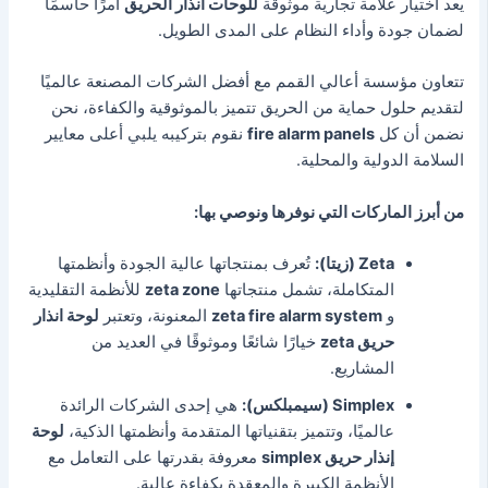
يعد اختيار علامة تجارية موثوقة
ل
لوحات انذار الحريق
أمرًا حاسمًا
لضمان جودة وأداء النظام على المدى الطويل.
تتعاون مؤسسة أعالي القمم مع أفضل الشركات المصنعة عالميًا
لتقديم حلول حماية من الحريق تتميز بالموثوقية والكفاءة،
نحن
نضمن أن كل
fire alarm panels
نقوم بتركيبه يلبي أعلى معايير
السلامة الدولية والمحلية.
من أبرز الماركات التي نوفرها ونوصي بها:
Zeta (زيتا):
تُعرف بمنتجاتها عالية الجودة وأنظمتها
المتكاملة، تشمل منتجاتها
zeta zone
للأنظمة التقليدية
و
zeta fire alarm system
المعنونة، وتعتبر
لوحة انذار
حريق zeta
خيارًا شائعًا وموثوقًا في العديد من
المشاريع.
Simplex (سيمبلكس):
هي إحدى الشركات الرائدة
عالميًا، وتتميز بتقنياتها المتقدمة وأنظمتها الذكية،
لوحة
إنذار حريق simplex
معروفة بقدرتها على التعامل مع
الأنظمة الكبيرة والمعقدة بكفاءة عالية.