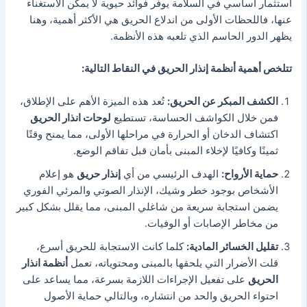
استثمار أساسي في السلامة يوفر فوائد حيوية لا يمكن الاستغناء
عنها،
فاللحظات الأولى من اندلاع الحريق هي الأكثر أهمية، وهنا
يظهر الدور الحاسم الذي تلعبه هذه الأنظمة.
تتلخص أهمية أنظمة إنذار الحريق في النقاط التالية:
الكشف المبكر عن الحريق:
تُعد هذه الميزة الأهم على الإطلاق،
فمن خلال الكواشف الحساسة، تستطيع
لوحات انذار الحريق
اكتشاف الدخان أو الحرارة في مراحلها الأولى، مما يمنح وقتًا
ثمينًا وكافيًا لإخلاء المبنى بأمان قبل تفاقم الوضع.
حماية الأرواح:
الهدف الرئيسي من أي
إنذار حريق
هو إعلام
الأشخاص بوجود خطر وشيك،
الإنذار الصوتي والمرئي الفوري
يضمن استجابة سريعة من شاغلي المبنى، مما يقلل بشكل كبير
من مخاطر الإصابات أو الوفيات.
تقليل الخسائر المادية:
كلما كانت الاستجابة للحريق أسرع،
قلت الأضرار التي يلحقها بالمبنى ومحتوياته، تعمل
أنظمة انذار
الحريق
على تفعيل الإجراءات اللازمة بسرعة، مما يساعد على
احتواء الحريق والحد من انتشاره، وبالتالي حماية الأصول