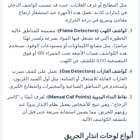
مثل المطابخ أو غرف الغلايات، حيث قد تتسبب كواشف الدخان
في إنذارات كاذبة،
تعمل هذه الأجهزة عند استشعار ارتفاع
مفاجئ وسريع في درجة الحرارة.
كواشف اللهب (Flame Detectors):
مصممة للمناطق عالية
الخطورة التي قد تشتعل فيها المواد بسرعة وتُصدر لهبًا
مباشرًا، مثل مصانع الكيماويات أو مستودعات الوقود، تستخدم
هذه الكواشف تقنيات الأشعة تحت الحمراء (IR) أو فوق
البنفسجية (UV) للكشف عن اللهب.
كواشف الغازات (Gas Detectors):
تعمل على كشف تسرب
الغازات القابلة للاشتعال أو السامة، مثل أول أكسيد الكربون،
وتُستخدم في المناطق الصناعية والمختبرات والمطابخ الكبرى.
نقاط النداء اليدوية (Manual Call Points):
تُعرف أيضًا بـ “كاسر
الزجاج”، وهي تتيح للأشخاص تفعيل نظام الإنذار يدويًا عند
رؤيتهم للحريق، مما يضمن استجابة سريعة حتى قبل أن
تكتشفه الكواشف الآلية.
أنواع لوحات انذار الحريق