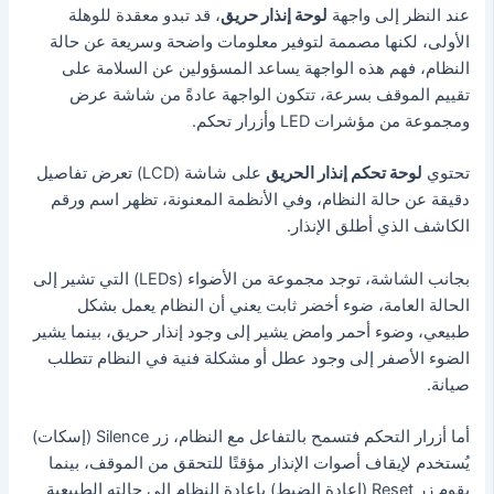
عند النظر إلى واجهة
لوحة إنذار حريق
، قد تبدو معقدة للوهلة
الأولى، لكنها مصممة لتوفير معلومات واضحة وسريعة عن حالة
النظام، فهم هذه الواجهة يساعد المسؤولين عن السلامة على
تقييم الموقف بسرعة، تتكون الواجهة عادةً من شاشة عرض
ومجموعة من مؤشرات LED وأزرار تحكم.
تحتوي
لوحة تحكم إنذار الحريق
على شاشة (LCD) تعرض تفاصيل
دقيقة عن حالة النظام، وفي الأنظمة المعنونة، تظهر اسم ورقم
الكاشف الذي أطلق الإنذار.
بجانب الشاشة، توجد مجموعة من الأضواء (LEDs) التي تشير إلى
الحالة العامة، ضوء أخضر ثابت يعني أن النظام يعمل بشكل
طبيعي، وضوء أحمر وامض يشير إلى وجود إنذار حريق، بينما يشير
الضوء الأصفر إلى وجود عطل أو مشكلة فنية في النظام تتطلب
صيانة.
أما أزرار التحكم فتسمح بالتفاعل مع النظام، زر Silence (إسكات)
يُستخدم لإيقاف أصوات الإنذار مؤقتًا للتحقق من الموقف، بينما
يقوم زر Reset (إعادة الضبط) بإعادة النظام إلى حالته الطبيعية