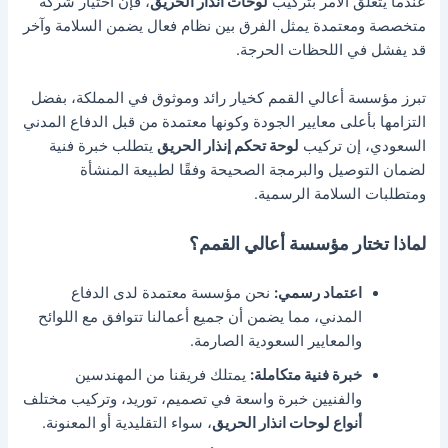
عندما يتعلق الأمر بتركيب
لوحات انذار الحريق
، فإن اختيار شركة
متخصصة ومعتمدة يمثل الفرق بين نظام فعال يضمن السلامة وآخر
قد يفشل في اللحظات الحرجة.
تبرز مؤسسة أعالي القمم كخيار رائد وموثوق في المملكة، بفضل
التزامها بأعلى معايير الجودة وكونها معتمدة من قبل الدفاع المدني
السعودي،
إن تركيب
لوحة تحكم إنذار الحريق
يتطلب خبرة فنية
لضمان التوصيل والبرمجة الصحيحة وفقًا لطبيعة المنشأة
ومتطلبات السلامة الرسمية.
لماذا تختار مؤسسة أعالي القمم؟
اعتماد رسمي:
نحن مؤسسة معتمدة لدى الدفاع
المدني، مما يضمن أن جميع أعمالنا تتوافق مع اللوائح
والمعايير السعودية الصارمة.
خبرة فنية متكاملة:
يمتلك فريقنا من المهندسين
والفنيين خبرة واسعة في تصميم، توريد، وتركيب مختلف
أنواع لوحات انذار الحريق
، سواء التقليدية أو المعنونة.