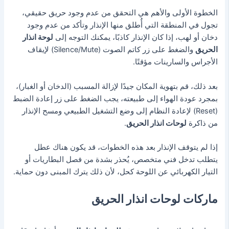
الخطوة الأولى والأهم هي التحقق من عدم وجود حريق حقيقي،
تجول في المنطقة التي أُطلق منها الإنذار وتأكد من عدم وجود
دخان أو لهب،
إذا كان الإنذار كاذبًا، يمكنك التوجه إلى
لوحة انذار
الحريق
والضغط على زر كاتم الصوت (Silence/Mute) لإيقاف
الأجراس والسارينات مؤقتًا.
بعد ذلك، قم بتهوية المكان جيدًا لإزالة المسبب (الدخان أو الغبار)،
بمجرد عودة الهواء إلى طبيعته، يجب الضغط على زر إعادة الضبط
(Reset) لإعادة النظام إلى وضع التشغيل الطبيعي ومسح الإنذار
من ذاكرة
لوحات انذار الحريق
.
إذا لم يتوقف الإنذار بعد هذه الخطوات، قد يكون هناك عطل
يتطلب تدخل فني متخصص،
يُحذر بشدة من فصل البطاريات أو
التيار الكهربائي عن اللوحة كحل، لأن ذلك يترك المبنى دون حماية.
ماركات لوحات انذار الحريق