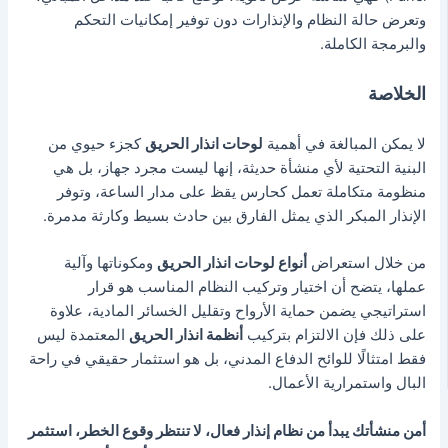
وتعرض حالة النظام والإنذارات دون توفير إمكانيات التحكم
والبرمجة الكاملة.
الخلاصة
لا يمكن المبالغة في أهمية
لوحات انذار الحريق
كجزء حيوي من
البنية التحتية لأي منشأة حديثة، إنها ليست مجرد جهاز، بل هي
منظومة متكاملة تعمل كحارس يقظ على مدار الساعة، وتوفر
الإنذار المبكر الذي يمثل الفارق بين حادث بسيط وكارثة مدمرة.
من خلال استعراض
أنواع لوحات انذار الحريق
ومكوناتها وآلية
عملها، يتضح أن اختيار وتركيب النظام المناسب هو قرار
استراتيجي يضمن حماية الأرواح وتقليل الخسائر المادية، علاوة
على ذلك فإن الالتزام بتركيب
أنظمة انذار الحريق
المعتمدة ليس
فقط امتثالًا للوائح الدفاع المدني، بل هو استثمار حقيقي في راحة
البال واستمرارية الأعمال.
أمن منشأتك يبدأ من نظام إنذار فعال، لا تنتظر وقوع الخطر، استثمر