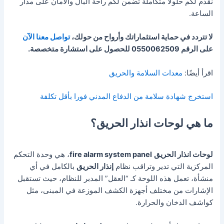
نقدم لكم حلولًا متكاملة تضمن لكم راحة البال والأمان على مدار
الساعة.
لا تتردد في حماية استثماراتك وأرواح من حولك،
تواصل معنا الآن
على الرقم
0550062509
للحصول على استشارة متخصصة.
اقرأ أيضًا:
معدات السلامة والحريق
استخرج شهادة سلامة من الدفاع المدني فورا بأقل تكلفة
ما هي لوحات انذار الحريق؟
لوحات انذار الحريق
fire alarm system panel
، هي وحدة التحكم
المركزية التي تدير وتراقب نظام
إنذار الحريق
بالكامل في أي
منشأة،
تعمل هذه اللوحة كـ “العقل” المدبر للنظام، حيث تستقبل
الإشارات من مختلف أجهزة الكشف الموزعة في المبنى، مثل
كواشف الدخان والحرارة.