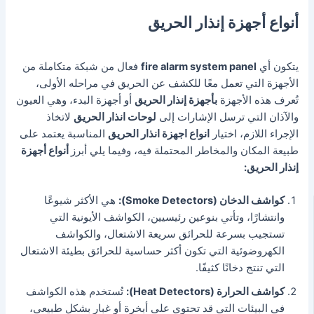
أنواع أجهزة إنذار الحريق
يتكون أي
fire alarm system panel
فعال من شبكة متكاملة من
الأجهزة التي تعمل معًا للكشف عن الحريق في مراحله الأولى،
تُعرف هذه الأجهزة
ب
أجهزة إنذار الحريق
أو أجهزة البدء، وهي العيون
والآذان التي ترسل الإشارات إلى
لوحات انذار الحريق
لاتخاذ
الإجراء اللازم،
اختيار
انواع اجهزة انذار الحريق
المناسبة يعتمد على
طبيعة المكان والمخاطر المحتملة فيه، وفيما يلي
أبرز
أنواع أجهزة
إنذار الحريق:
كواشف الدخان (Smoke Detectors):
هي الأكثر شيوعًا
وانتشارًا، وتأتي بنوعين رئيسيين، الكواشف الأيونية التي
تستجيب بسرعة للحرائق سريعة الاشتعال، والكواشف
الكهروضوئية التي تكون أكثر حساسية للحرائق بطيئة الاشتعال
التي تنتج دخانًا كثيفًا.
كواشف الحرارة (Heat Detectors):
تُستخدم هذه الكواشف
في البيئات التي قد تحتوي على أبخرة أو غبار بشكل طبيعي،