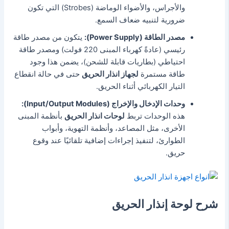
والأجراس، والأضواء الوماضة (Strobes) التي تكون
ضرورية لتنبيه ضعاف السمع.
مصدر الطاقة (Power Supply):
يتكون من مصدر طاقة
رئيسي (عادةً كهرباء المبنى 220 فولت) ومصدر طاقة
احتياطي (بطاريات قابلة للشحن)،
يضمن هذا وجود
طاقة مستمرة
ل
جهاز انذار الحريق
حتى في حالة انقطاع
التيار الكهربائي أثناء الحريق.
وحدات الإدخال والإخراج (Input/Output Modules):
هذه الوحدات تربط
لوحات انذار الحريق
بأنظمة المبنى
الأخرى، مثل المصاعد، وأنظمة التهوية، وأبواب
الطوارئ، لتنفيذ إجراءات إضافية تلقائيًا عند وقوع
حريق.
شرح لوحة إنذار الحريق