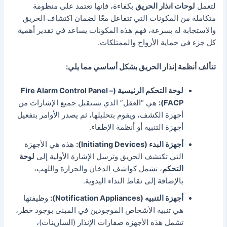
لتعمل
لوحات انذار الحريق
بكفاءة، فإنها تعتمد على منظومة
متكاملة من المكونات التي تتفاعل معًا لضمان اكتشاف الحريق
والاستجابة له بسرعة،
فهم هذه المكونات يساعد في تقدير أهمية
كل جزء في حماية الأرواح والممتلكات.
تتألف أنظمة إنذار الحريق بشكل أساسي مما يلي:
لوحة التحكم الرئيسية (Fire Alarm Control Panel –
FACP):
هي “العقل” الذي يستقبل جميع الإشارات من
أجهزة الكشف، ويقوم بتحليلها، ثم يصدر الأوامر بتفعيل
أجهزة التنبيه أو أنظمة الإطفاء.
أجهزة البدء (Initiating Devices):
هذه هي الأجهزة
التي تكتشف الحريق وترسل الإشارة الأولية إلى
لوحة
التحكم
، تشمل كواشف الدخان والحرارة واللهب،
بالإضافة إلى نقاط النداء اليدوية.
أجهزة التنبيه (Notification Appliances):
وظيفتها
هي تنبيه الأشخاص الموجودين في المبنى بوجود خطر،
تشمل هذه الأجهزة صفارات الإنذار (السارينات)،