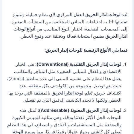
تُعد
لوحات انذار الحريق
العقل المركزي لأي نظام حماية، وتتنوع
تقنياتها لتلبية احتياجات المباني المختلفة، من المنشآت الصغيرة
إلى المجمعات الضخمة،
اختيار النوع المناسب من
أنواع لوحات
انذار الحريق
يضمن استجابة فعالة ودقيقة عند وقوع الخطر.
فيما يلي الأنواع الرئيسية للوحات إنذار الحريق:
لوحات إنذار الحريق التقليدية (Conventional):
هي الخيار
الاقتصادي والفعال للمباني الصغيرة مثل المتاجر والمكاتب،
يعمل هذا النظام على تقسيم المبنى إلى عدة مناطق (Zones)،
حيث يتم توصيل مجموعة من الكواشف بكل منطقة،
عند
اكتشاف حريق، تُعلم
لوحة انذار الحريق
بالمنطقة التي يوجد بها
الخطر، ولكنها لا تحدد الكاشف الدقيق الذي تم تفعيله.
لوحات إنذار الحريق المعنونة (Addressable):
تُمثل هذه
اللوحات الحل الأكثر تقدمًا ودقة، وهي مثالية للمباني الكبيرة
والمعقدة مثل المستشفيات والفنادق والمصانع،
في هذا النظام
يُعطى كل كاشف وجهاز عنوانًا رقميًا فريدًا، مما يسمح
ل
لوحة