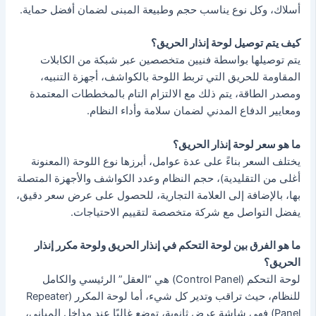
أسلاك، وكل نوع يناسب حجم وطبيعة المبنى لضمان أفضل حماية.
كيف يتم توصيل لوحة إنذار الحريق؟
يتم توصيلها بواسطة فنيين متخصصين عبر شبكة من الكابلات
المقاومة للحريق التي تربط اللوحة بالكواشف، أجهزة التنبيه،
ومصدر الطاقة،
يتم ذلك مع الالتزام التام بالمخططات المعتمدة
ومعايير الدفاع المدني لضمان سلامة وأداء النظام.
ما هو سعر لوحة إنذار الحريق؟
يختلف السعر بناءً على عدة عوامل، أبرزها نوع اللوحة (المعنونة
أغلى من التقليدية)، حجم النظام وعدد الكواشف والأجهزة المتصلة
بها، بالإضافة إلى العلامة التجارية،
للحصول على عرض سعر دقيق،
يفضل التواصل مع شركة متخصصة لتقييم الاحتياجات.
ما هو الفرق بين لوحة التحكم في إنذار الحريق ولوحة مكرر إنذار
الحريق؟
لوحة التحكم (Control Panel) هي “العقل” الرئيسي والكامل
للنظام، حيث تراقب وتدير كل شيء،
أما لوحة المكرر (Repeater
Panel) فهي شاشة عرض ثانوية، توضع غالبًا عند مداخل المباني،