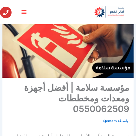
خطي
لى
لمحتوى
مؤسسة سلامة | أفضل أجهزة
ومعدات ومخططات
0550062509
بواسطة
Qemam