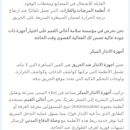
القابلة للاشتعال في المصانع ومحطات الوقود.
أنظمة المرشات والغازات
: التي تعمل تلقائيًا عند ارتفاع
درجة الحرارة لضمان السيطرة السريعة على الحريق.
نحن نحرص في
مؤسسة سلامة
أعالي القمم على اختيار أجهزة ذات
جودة عالية تضمن لك الفعالية القصوى وقت الحاجة.
أجهزة الانذار المبكر
تعتبر
اجهزة الانذار ضد الحريق
هي العين الساهرة التي لا تنام،
تشمل الأنظمة التي نركبها كواشف الدخان، وكواشف الحرارة،
ولوحات التحكم الذكية التي تحدد موقع الحريق بدقة.
تركيب
أجهزة الانذار المبكر
يساعد في إخلاء المبنى بسرعة وتقليل
الخسائر البشرية إلى الصفر تقريبًا، نحن في
أعالي القمم
نستخدم
أنظمة معنونة (Addressable) تتيح للمسؤولين معرفة الغرفة أو
الطابق الذي بدأ فيه الإنذار فورًا، مما يسهل عملية التدخل السريع،
كما نوفر خدمة ربط هذه الأنظمة مع
وصلة الدفاع المدني
لإرسال
تنبيهات فورية لغرف الطوارئ عند الحاجة.