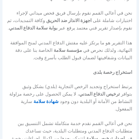
نحن في أعالي القمم نقوم بإرسال فريق فحص ميداني لإجراء
اختبارات شاملة على
اجهزة الانذار ضد الحريق
وكافة التمديدات، ثم
نقوم بإصدار تقرير فني معتمد يرفع عبر
بوابة سلامة الدفاع المدني
.
هذا التقرير هو ما يرتكز عليه مفتش الدفاع المدني لمنح الموافقة
النهائية، ولذلك نحرص في
مؤسسة سلامة
الخاصة بنا على دقة
البيانات وشفافيتها لضمان قبول الطلب بأسرع وقت.
استخراج رخصة بلدى
يرتبط استخراج وتجديد الرخص التجارية (بلدي) بشكل وثيق
بتوافر
ترخيص الدفاع المدني
، لا يمكن الحصول على رخصة مزاولة
النشاط من الأمانة أو البلدية دون وجود
شهادة سلامة
سارية
المفعول.
نحن في أعالي القمم نقدم خدمة متكاملة تشمل التنسيق بين
متطلبات الدفاع المدني ومتطلبات البلدية، حيث نساعدك
في
اصدار ترخيص سلامة
لتتمكن بعدها من إكمال إجراءات رخصة