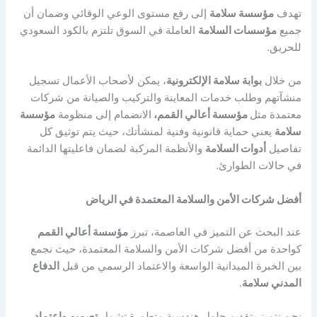
تهدف
مؤسسة سلامة
إلى رفع مستوى الوعي الوقائي وضمان أن
جميع
مؤسسات السلامة
العاملة في السوق تلتزم بالكود السعودي
للحريق.
من خلال
بوابة سلامة الإلكترونية
، يمكن لأصحاب الأعمال تسجيل
منشآتهم وطلب خدمات المعاينة والتركيب والصيانة من شركات
معتمدة مثل
مؤسسة أعالي القمم،
الانضمام إلى منظومة
مؤسسة
سلامة
يعني حماية قانونية وفنية لمنشأتك، حيث يتم توثيق كل
تفاصيل
أدوات السلامة
والأنظمة المركبة لضمان فاعليتها الدائمة
في حالات الطوارئ.
أفضل شركات الأمن والسلامة المعتمدة في الرياض
عند البحث عن التميز في العاصمة، تبرز
مؤسسة أعالي القمم
كواحدة من أفضل شركات الأمن والسلامة المعتمدة، حيث نجمع
بين الخبرة الميدانية الواسعة والاعتماد الرسمي من قبل
الدفاع
المدني سلامة
.
نحن نتميز بتقديم حلول هندسية متطورة تشمل
تصميم واعتماد