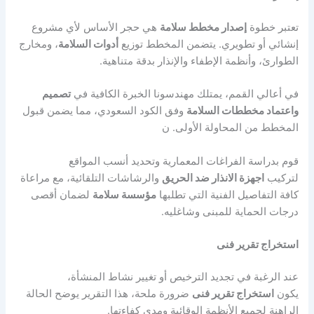
تعتبر خطوة
إصدار مخطط سلامة
هي حجر الأساس لأي مشروع
إنشائي أو تطويري. يتضمن المخطط توزيع
أدوات السلامة
، ومخارج
الطوارئ، وأنظمة الإطفاء والإنذار بدقة متناهية.
في أعالي القمم، يمتلك مهندسونا الخبرة الكافية في
تصميم
واعتماد مخططات السلامة
وفق الكود السعودي، مما يضمن قبول
المخطط من المحاولة الأولى. ن
قوم بدراسة الفراغات المعمارية وتحديد أنسب المواقع
لتركيب
اجهزة الانذار ضد الحريق
والرشاشات التلقائية، مع مراعاة
كافة التفاصيل الفنية التي تطلبها
مؤسسة سلامة
لضمان أقصى
درجات الحماية للمبنى وشاغليه.
استخراج تقرير فنى
عند الرغبة في تجديد الترخيص أو تغيير نشاط المنشأة،
يكون
استخراج تقرير فنى
ضرورة ملحة، هذا التقرير يوضح الحالة
الراهنة لجميع الأنظمة الوقائية ومدى كفاءتها.