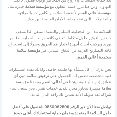
تعد حماية المنشآت والأرواح من المخاطر أولوية قصوى لا تقبل
التهاون، ومن هنا تبرز أهمية التعاون مع
مؤسسة سلامة
خبيرة مثل
مؤسسة أعالي القمم
لأنظمة السلامة والكاميرات والمراقبة
والمقاولات، التي تضع معايير الأمان العالمية بين يديك.
السلامة تبدأ من التخطيط السليم والتنفيذ المتقن، لذا نسعى
جاهدين لتوفير حلول متكاملة تغطي كافة جوانب الحماية، بدءًا من
توريد وتركيب أحدث
أجهزة الانذار ضد الحريق
وصولًا إلى استخراج
كافة التصاريح اللازمة من الدفاع المدني عبر
مؤسسة سلامة
معتمدة
أعالي القمم
.
نحن ندرك أن كل منشأة لها طبيعة خاصة، ولذلك نقدم استشارات
فنية متخصصة تضمن لك الحصول على
ترخيص سلامة
دون أي
عوائق إدارية أو فنية، رؤيتنا في
أعالي القمم
بوصفنا
مؤسسة
سلامة
متميزة تتجاوز مجرد تقديم خدمات تقني، نحن نسعى لبناء
شراكة ثقة طويلة الأمد تضمن لك راحة البال التامة.
تواصل معنا الآن عبر الرقم 0550062509 للحصول على أفضل
حلول السلامة المعتمدة وضمان حماية استثماراتك بأعلى جودة.