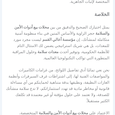
المختصة لإثبات الجاهزية.
الخلاصة
يمثل اختيارك الصحيح والدقيق من بين
محلات بيع أدوات الأمن
والسلامة
حجر الزاوية والأساس المتين في بناء منظومة أمنية
متكاملة لمنشأتك، إن
مؤسسة أعالي القمم
ليست مجرد مورد
للمعدات، بل هي شريك استراتيجي يضمن لك الامتثال التام
للأنظمة الحكومية، وتوفير أحدث
معدات سلامة
وحلول المراقبة
المتطورة التي تواكب التكنولوجيا العالمية.
نحن نعي تمامًا أدق تفاصيل اللوائح، من غرامات الكاميرات
والمواصفات الفنية لها، إلى اشتراطات غرف السيرفرات وأنظمة
الغازات النظيفة، ونطبقها بدقة متناهية لحمايتكم من أي مساءلة
قانونية أو مخاطر مادية قد تهدد استثماراتكم،
لا تدع سلامة منشأتك
للصدفة، ولا تعتمد على حلول مؤقتة أو غير معتمدة قد تكلفك
الكثير مستقبلاً.
الاعتماد على
محلات بيع أدوات الأمن والسلامة
المتخصصة،