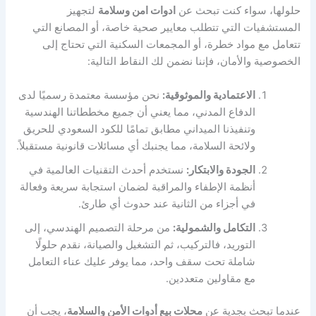
حلولها، سواء كنت تبحث عن
ادوات امن وسلامة
لتجهيز
المستشفيات التي تتطلب معايير صحية خاصة، أو المصانع التي
تتعامل مع مواد خطرة، أو المجمعات السكنية التي تحتاج إلى
الخصوصية والأمان، فإننا نضمن لك النقاط التالية:
الاعتمادية والموثوقية:
نحن مؤسسة معتمدة رسميًا لدى
الدفاع المدني، مما يعني أن جميع مخططاتنا الهندسية
وتنفيذنا الميداني مطابق تمامًا للكود السعودي للحريق
ولائحة السلامة، مما يجنبك أي مسائلات قانونية مستقبلاً.
الجودة والابتكار:
نستخدم أحدث التقنيات العالمية في
أنظمة الإطفاء والمراقبة لضمان استجابة سريعة وفعالة
في أجزاء من الثانية عند حدوث أي طارئ.
التكامل والشمولية:
من مرحلة التصميم الهندسي، إلى
التوريد، فالتركيب، ثم التشغيل والصيانة، نقدم حلولًا
شاملة تحت سقف واحد، مما يوفر عليك عناء التعامل
مع مقاولين متعددين.
عندما تبحث بجدية عن
محلات بيع أدوات الأمن والسلامة
، يجب أن