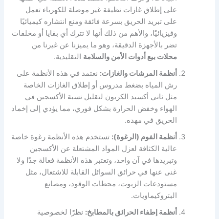
على إطلاق غازات نظيفة غير موصلة للكهرباء تعمل
على تبريد الحريق بسرعة فائقة ومنع انتشاره كيميائيًا
وفيزيائيًا، والأهم من ذلك أنها لا تترك أي بقايا أو مخلفات
تضر بالأجهزة الدقيقة، وهو ما يميزنا عن غيرنا من
محلات بيع أدوات الأمن والسلامة
التقليدية.
أنظمة المرشات والغازات:
نعتمد في هذه الأنظمة على
رش المياه بضغط مدروس أو إطلاق الغازات الخاصة
مثل ثاني أكسيد الكربون لتقليل نسبة الأكسجين في
الهواء وخفض الحرارة بشكل فوري، مما يؤدي إلى إخماد
الحريق في مهده.
أنظمة الفوم (الرغوة):
تستخدم هذه الأنظمة رغوة خاصة
عالية الكثافة لعزل المواد المشتعلة عن الأكسجين
وتبريدها في آن واحد، وتعتبر هذه الأنظمة فعالة جدًا ولا
غنى عنها في حرائق السوائل القابلة للاشتعال، مثل
مستودعات الزيوت، محطات الوقود، ومصانع
البتروكيماويات.
أنظمة إطفاء الحرائق بالمطابخ:
نظرًا لخصوصية