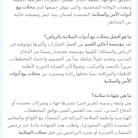
ومعدات الوقاية الشخصية، والتي تتوفر جميعها لدى
محلات بيع
أدوات الأمن والسلامة
المعتمدة لضمان بيئة عمل ومعيشة خالية
من المخاطر.
ما هو أفضل محلات بيع أدوات السلامة بالرياض؟
تُعد
مؤسسة أعالي القمم
من أفضل الخيارات وأكثرها موثوقية في
الرياض والمملكة؛ لكونها مؤسسة معتمدة رسميًا من الدفاع
المدني، وتقدم حلولاً شاملة تبدأ من التصميم واعتماد المخططات،
مروراً بالتنفيذ والتركيب، وصولاً إلى الصيانة الدورية لأنظمة
الإطفاء والمراقبة، مما يجعلها رائدة ومتميزة بين
محلات بيع أدوات
الأمن والسلامة
.
ما هي شهادة سلامة؟
هي وثيقة رسمية (تقرير فني) تصدرها جهات وشركات معتمدة أو
الدفاع المدني، تثبت بعد الفحص الفني توافق المخططات
الهندسية وأنظمة السلامة المركبة في المنشأة مع اللوائح والمعايير
المعتمدة (الكود السعودي)، وتُطلب هذه الشهادة عادةً عند ترخيص
المنشآت الجديدة أو تجديد التراخيص من قبل
محلات السلامة