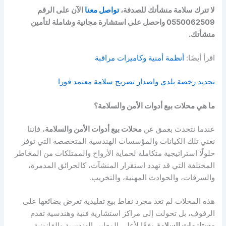
لا تترك سلامة منشأتك للصدفة،
تواصل معنا
الآن على الرقم
0550062509 واحصل على استشارة مجانية وشاملة لتأمين
منشأتك.
اقرأ أيضَا:
أنظمة أمنية وكاميرات مراقبة
تجديد رخصة بلدي واصدار تصريح سلامة معتمد فورا
ما هي محلات بيع أدوات الأمن والسلامة؟
عندما نتحدث بعمق عن
محلات بيع أدوات الأمن والسلامة
، فإننا
نعني تلك الكيانات والمؤسسات الهندسية المتخصصة التي توفر
حلولًا استراتيجية متكاملة لحماية الأرواح والممتلكات من المخاطر
المختلفة التي قد تهدد استقرار المنشآت، كالحرائق المدمرة،
والسرقات، والحوادث المهنية، والتخريب.
هذه المحلات لم تعد مجرد نقاط بيع تقليدية تعرض بضائعها على
الرفوف، بل تحولت إلى مراكز استشارية فنية وهندسية تقدم
مستلزمات السلامة
وفقًا لأعلى المعايير الهندسية والقانونية