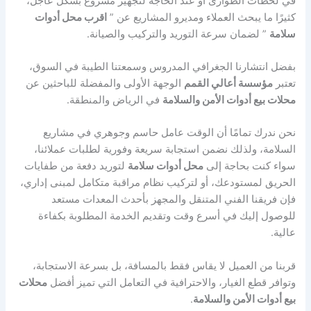
في لحظات الطوارئ أو عند الحاجة لتجهيز مشروع بشكل عاجل،
كثيرًا ما يبحث العملاء ومديرو المشاريع عن ”
اقرب محل أدوات
سلامة
” لضمان سرعة التوريد والتركيب والصيانة.
بفضل انتشارنا الجغرافي المدروس وسمعتنا الطيبة في السوق،
تعتبر
مؤسسة أعالي القمم
الوجهة الأولى والمفضلة للباحثين عن
محلات بيع أدوات الأمن والسلامة
في الرياض والمنطقة.
نحن ندرك تمامًا أن الوقت عامل حاسم وجوهري في مشاريع
السلامة، ولذلك نضمن استجابة سريعة وفورية لطلبات عملائنا،
سواء كنت بحاجة إلى
محل أدوات سلامة
لتوريد دفعة من طفايات
الحريق لمستودعك، أو لتركيب نظام مراقبة متكامل لمبنى إداري،
فإن فريقنا الفني المتنقل والمجهز بأحدث المعدات مستعد
للوصول إليك في أسرع وقت وتقديم الخدمة المطلوبة بكفاءة
عالية.
قربنا من العميل لا يقاس فقط بالمسافة، بل بسرعة الاستجابة،
وتوافر قطع الغيار، والاحترافية في التعامل التي تميز أفضل
محلات
بيع أدوات الأمن والسلامة
.