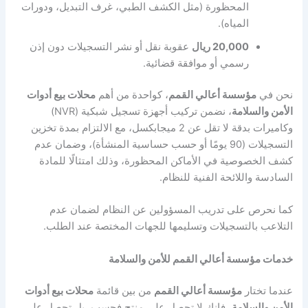
المحظورة (مثل الكشف الطبي، غرف التبديل، ودورات
المياه).
20,000 ريال
عقوبة نقل أو نشر التسجيلات دون إذن
رسمي أو موافقة قضائية.
نحن في
مؤسسة أعالي القمم
، كواحدة من أهم
محلات بيع أدوات
الأمن والسلامة
، نضمن تركيب أجهزة تسجيل شبكية (NVR)
وكاميرات بدقة لا تقل عن 2 ميجابكسل، مع الالتزام بمدة تخزين
التسجيلات (90 يومًا أو حسب حساسية المنشأة)، وضمان عدم
كشف الخصوصية في الأماكن المحظورة، وذلك امتثالًا للمادة
السادسة واللائحة الفنية للنظام.
كما نحرص على تدريب المسؤولين عن النظام لضمان عدم
التلاعب بالتسجيلات وتسليمها للجهات المختصة عند الطلب.
خدمات مؤسسة أعالي القمم للأمن والسلامة
عندما تختار
مؤسسة أعالي القمم
من بين قائمة
محلات بيع أدوات
الأمن والسلامة
، فإنك لا تحصل على منتج فحسب، بل تحصل على