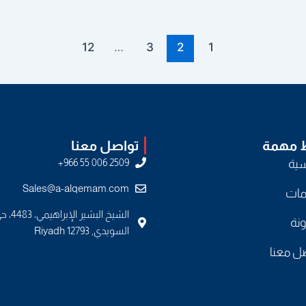
12
…
3
2
1
ط مهمة
تواصل معنا
سية
Sales@a-alqemam.com
مات
الشيخ البشير الإبراهيم
ونة
السويدي, Riyadh 12793
ل معنا