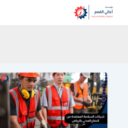
خطي
لى
لمحتوى